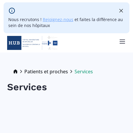
Skip to main content
Nous recrutons !
Rejoignez-nous
et faites la différence au
sein de nos hôpitaux
Skip
to
main
Breadcrumb
Patients et proches
Services
Current:
content
Services