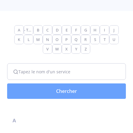
A
- Tout -
B
C
D
E
F
G
H
I
J
K
L
M
N
O
P
Q
R
S
T
U
V
W
X
Y
Z
Tapez le nom d'un service
A