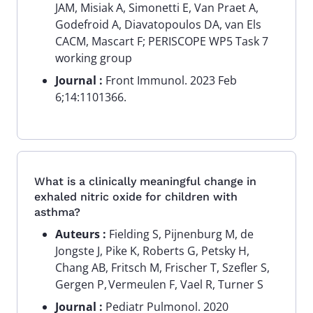
JAM, Misiak A, Simonetti E, Van Praet A,
Godefroid A, Diavatopoulos DA, van Els
CACM, Mascart F; PERISCOPE WP5 Task 7
working group
Journal :
Front Immunol. 2023 Feb
6;14:1101366.
What is a clinically meaningful change in
exhaled nitric oxide for children with
asthma?
Auteurs :
Fielding S, Pijnenburg M, de
Jongste J, Pike K, Roberts G, Petsky H,
Chang AB, Fritsch M, Frischer T, Szefler S,
Gergen P, Vermeulen F, Vael R, Turner S
Journal :
Pediatr Pulmonol. 2020