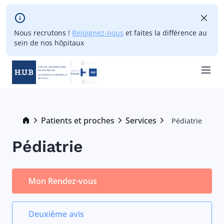
Skip to main content
Nous recrutons !
Rejoignez-nous
et faites la différence au
sein de nos hôpitaux
Skip
to
main
Breadcrumb
Patients et proches
Services
Pédiatrie
Current:
content
Pédiatrie
Mon Rendez-vous
Deuxième avis