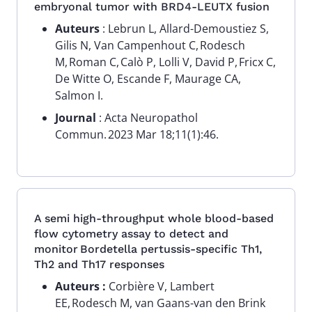
embryonal tumor with BRD4-LEUTX fusion
Auteurs
: Lebrun L, Allard-Demoustiez S,
Gilis N, Van Campenhout C, Rodesch
M, Roman C, Calò P, Lolli V, David P, Fricx C,
De Witte O, Escande F, Maurage CA,
Salmon I.
Journal
: Acta Neuropathol
Commun. 2023 Mar 18;11(1):46.
A semi high-throughput whole blood-based
flow cytometry assay to detect and
monitor Bordetella pertussis-specific Th1,
Th2 and Th17 responses
Auteurs :
Corbière V, Lambert
EE, Rodesch M, van Gaans-van den Brink