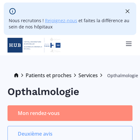
Skip to main content
Nous recrutons !
Rejoignez-nous
et faites la différence au
sein de nos hôpitaux
Skip
to
main
Breadcrumb
Patients et proches
Services
Opthalmologie
Current:
content
Opthalmologie
Mon rendez-vous
Deuxième avis