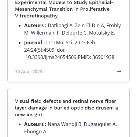
Experimental Models to Study Epithelial-
Mesenchymal Transition in Proliferative
Vitreoretinopathy.
Auteurs :
Datlibagi A, Zein-El-Din A, Frohly
M, Willermain F, Delporte C, Motulsky E.
Journal :
Int J Mol Sci. 2023 Feb
24;24(5):4509. doi:
10.3390/ijms24054509.PMID: 36901938
10 Août 2023
Visual field defects and retinal nerve fiber
layer damage in buried optic disc drusen: a
new insight.
Auteurs :
Nana Wandji B, Dugauquier A,
Ehongo A.