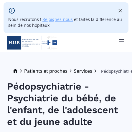
Skip to main content
Nous recrutons !
Rejoignez-nous
et faites la différence au
sein de nos hôpitaux
Skip
to
main
Breadcrumb
Patients et proches
Services
Pédopsychiatrie
Current:
content
Pédopsychiatrie -
Psychiatrie du bébé, de
l'enfant, de l'adolescent
et du jeune adulte