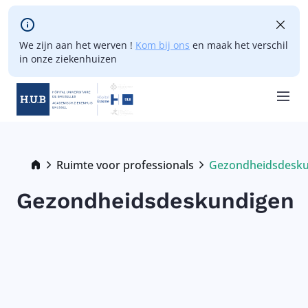
Skip to main content
We zijn aan het werven !
Kom bij ons
en maak het verschil
in onze ziekenhuizen
Skip
to
main
Breadcrumb
Ruimte voor professionals
Gezondheidsdesku
Current:
content
Gezondheidsdeskundigen