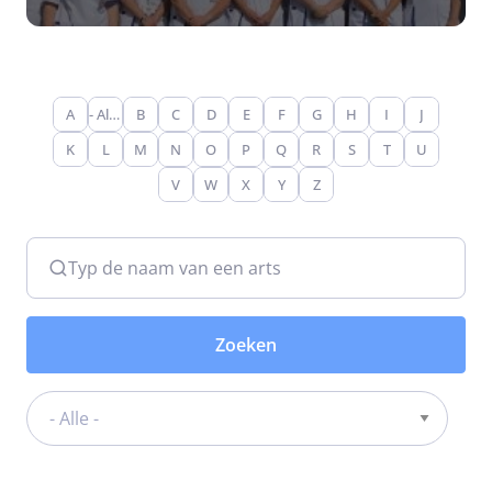
A
- Alle -
B
C
D
E
F
G
H
I
J
K
L
M
N
O
P
Q
R
S
T
U
V
W
X
Y
Z
Typ de naam van een arts