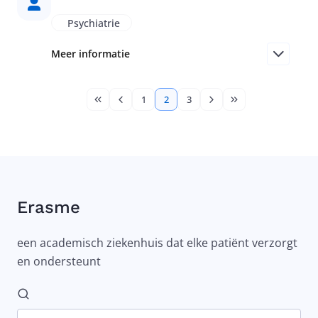
Psychiatrie
Meer informatie
Pagination
1
2
3
First page
Previous page
Page
Current page
Page
Next page
Last page
Erasme
een academisch ziekenhuis dat elke patiënt verzorgt
en ondersteunt