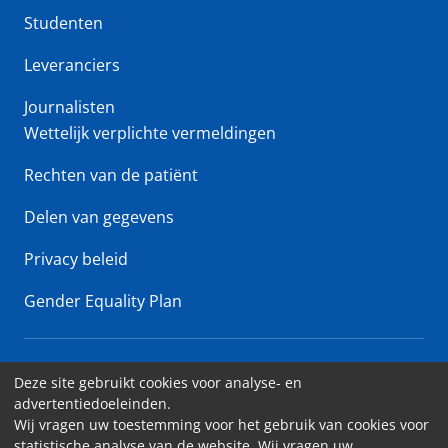
Studenten
Leveranciers
Journalisten
Wettelijk verplichte vermeldingen
Rechten van de patiënt
Delen van gegevens
Privacy beleid
Gender Equality Plan
Erasme Ziekenhuis • Lenniksebaan 808 - 1070 Brussel
Deze site gebruikt cookies voor analyse- en
advertentiedoeleinden.
Toegankelijkheid
Wij vragen uw toestemming voor het gebruik van cookies voor
statistische analyse van de website. Wij vragen uw