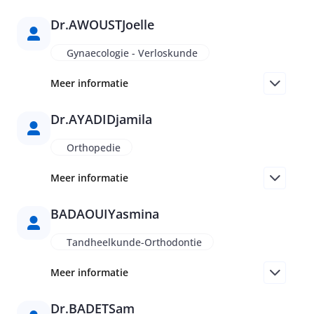
Dr.
AWOUST
Joelle
Gynaecologie - Verloskunde
Meer informatie
Dr.
AYADI
Djamila
Orthopedie
Meer informatie
BADAOUI
Yasmina
Tandheelkunde-Orthodontie
Meer informatie
Dr.
BADET
Sam