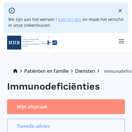
Skip to main content
We zijn aan het werven !
Kom bij ons
en maak het verschil
in onze ziekenhuizen
Skip
to
main
Breadcrumb
Patiënten en familie
Diensten
Immunodefici
Current:
content
Immunodeficiënties
Mijn afspraak
Tweede advies