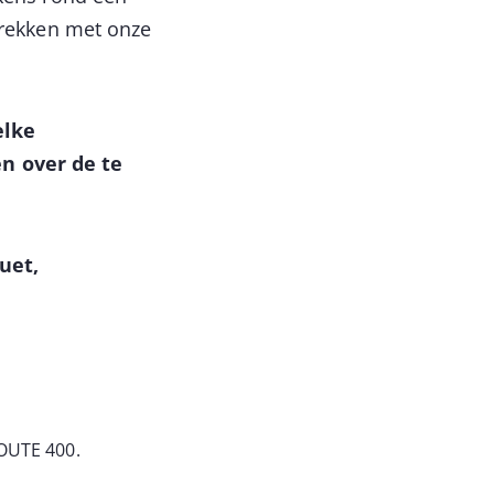
prekken met onze
elke
n over de te
uet,
ROUTE 400.