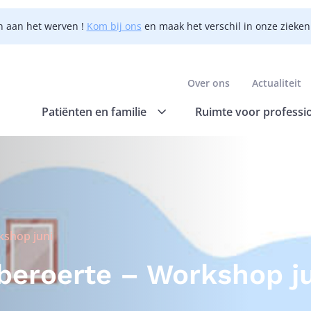
n aan het werven !
Kom bij ons
en maak het verschil in onze zieke
Over ons
Actualiteit
Patiënten en familie
Ruimte voor professi
kshop juni
 beroerte – Workshop j