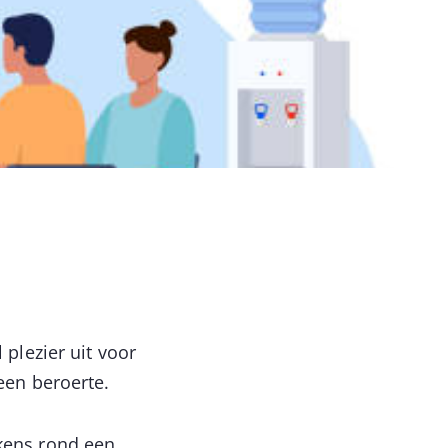
plezier uit voor
een beroerte.
kens rond een