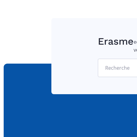
Erasme
e
v
Recherche