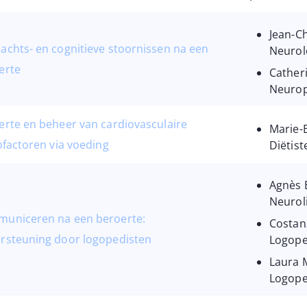
Jean-Ch
achts- en cognitieve stoornissen na een
Neurol
erte
Cather
Neurop
erte en beheer van cardiovasculaire
Marie-
ofactoren via voeding
Diëtist
Agnès 
Neurol
uniceren na een beroerte:
Costanz
rsteuning door logopedisten
Logope
Laura 
Logope