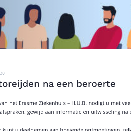
h30
oreijden na een beroerte
an het Erasme Ziekenhuis – H.U.B. nodigt u met veel 
fspraken, gewijd aan informatie en uitwisseling na 
r kunt u deelnemen aan boeiende ontmoetingen, tel