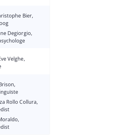
ristophe Bier,
oog
ine Degiorgio,
sychologe
Eve Velghe,
e
Brison,
inguïste
a Rollo Collura,
dist
Moraldo,
dist