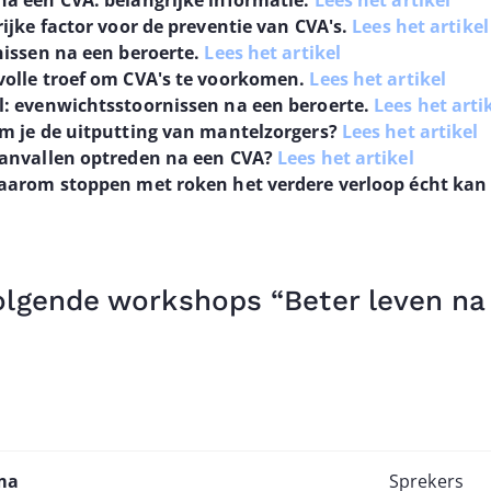
a een CVA: belangrijke informatie.
Lees het artikel
ijke factor voor de preventie van CVA's.
Lees het artikel
nissen na een beroerte.
Lees het artikel
olle troef om CVA's te voorkomen.
Lees het artikel
: evenwichtsstoornissen na een beroerte.
Lees het arti
m je de uitputting van mantelzorgers?
Lees het artikel
aanvallen optreden na een CVA?
Lees het artikel
waarom stoppen met roken het verdere verloop écht kan
olgende workshops “Beter leven na
ma
Sprekers