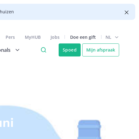
nhuizen
Pers
MyHUB
Jobs
Doe een gift
NL
onals
Spoed
Mijn afspraak
uni