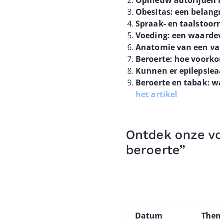
Opnieuw autorijden n
Obesitas: een belangr
Spraak- en taalstoor
Voeding: een waardev
Anatomie van een val
Beroerte: hoe voorko
Kunnen er epilepsie
Beroerte en tabak: 
het artikel
Ontdek onze v
beroerte”
Datum
The