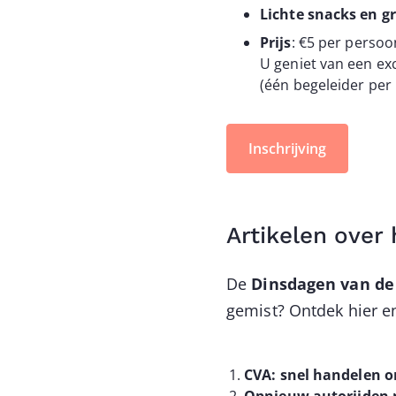
Lichte snacks en g
Prijs
: €5 per perso
U geniet van een ex
(één begeleider per 
Inschrijving
Artikelen over
De
Dinsdagen van de
gemist? Ontdek hier en
CVA: snel handelen o