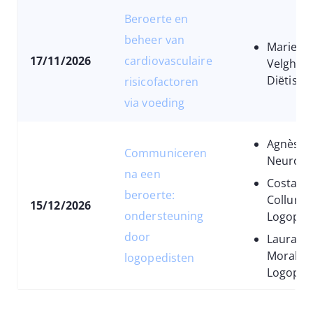
Beroerte en
beheer van
Marie-E
17/11/2026
cardiovasculaire
Velghe,
Diëtiste
risicofactoren
via voeding
Agnès Br
Communiceren
Neurolin
na een
Costanza
beroerte:
Collura,
15/12/2026
ondersteuning
Logoped
door
Laura
Moraldo
logopedisten
Logoped