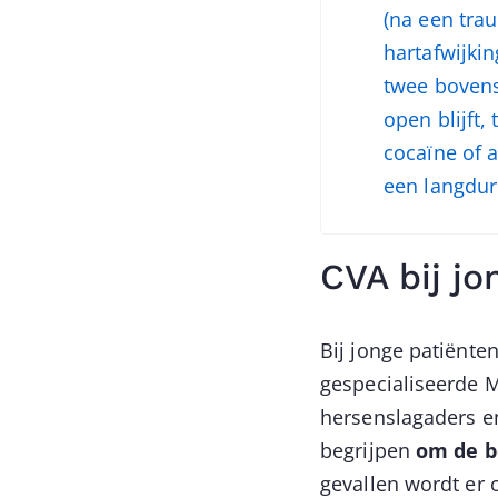
(na een tra
hartafwijkin
twee bovens
open blijft,
cocaïne of a
een langduri
CVA bij j
Bij jonge patiënt
gespecialiseerde 
hersenslagaders e
begrijpen
om de be
gevallen wordt er