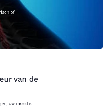
isch of
teur van de
egen, uw mond is