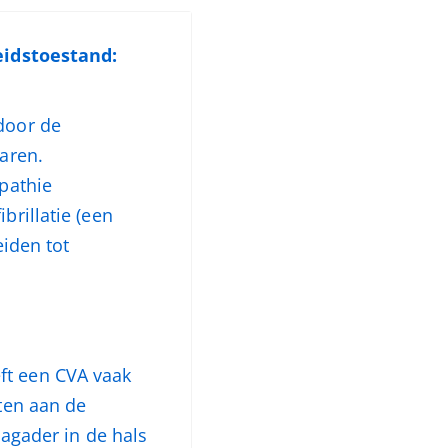
eidstoestand:
door de
aren.
opathie
brillatie (een
eiden tot
ft een CVA vaak
jten aan de
lagader in de hals