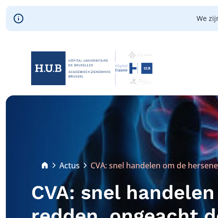
Skip to main content
We zij
Skip
to
main
content
Breadcrumb
Actus
CVA: snel handelen om de hersenen
Current:
CVA: snel handelen
redden, ongeacht de