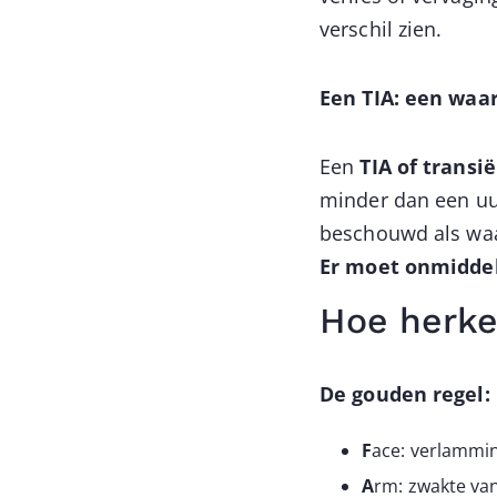
verschil zien.
Een TIA: een waa
Een
TIA of transi
minder dan een uu
beschouwd als wa
Er moet onmiddel
Hoe herke
De gouden regel:
F
ace: verlammin
A
rm: zwakte va