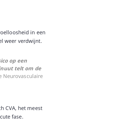
voelloosheid in een
nel weer verdwijnt.
sico op een
inuut telt om de
de Neurovasculaire
sch CVA, het meest
cute fase.