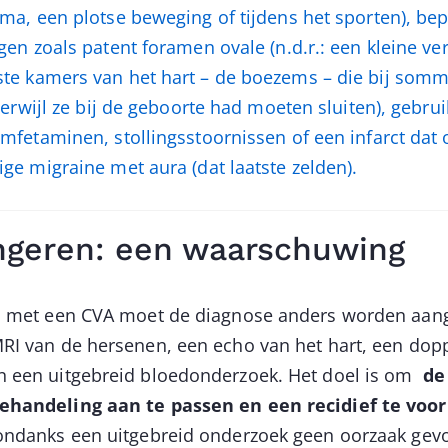
uma, een plotse beweging of tijdens het sporten), b
gen zoals patent foramen ovale (n.d.r.: een kleine v
te kamers van het hart – de boezems – die bij som
 terwijl ze bij de geboorte had moeten sluiten), gebru
mfetaminen, stollingsstoornissen of een infarct dat 
ge migraine met aura (dat laatste zelden).
ongeren: een waarschuwing
en met een CVA moet de diagnose anders worden aan
MRI van de hersenen, een echo van het hart, een dop
n een uitgebreid bloedonderzoek. Het doel is om
de 
handeling aan te passen en een recidief te vo
 ondanks een uitgebreid onderzoek geen oorzaak gev