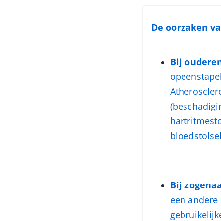
De oorzaken va
Bij ouderen
opeenstapel
Atheroscler
(beschadigin
hartritmesto
bloedstolse
Bij zogenaa
een andere 
gebruikelijk