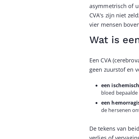
asymmetrisch of u 
CVA's zijn niet ze
vier mensen boven 
Wat is ee
Een CVA (cerebrova
geen zuurstof en v
een ischemisc
bloed bepaalde 
een hemorragis
de hersenen ont
De tekens van beid
verlies of vervagi