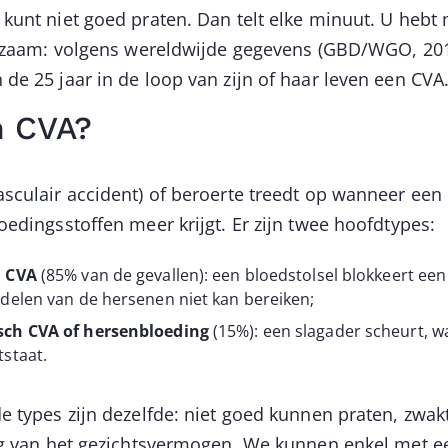
kunt niet goed praten. Dan telt elke minuut. U hebt
ldzaam: volgens wereldwijde gegevens (GBD/WGO, 2018
de 25 jaar in de loop van zijn of haar leven een CVA
n CVA?
sculair accident) of beroerte treedt op wanneer een
oedingsstoffen meer krijgt. Er zijn twee hoofdtypes:
h CVA
(85% van de gevallen): een bloedstolsel blokkeert ee
delen van de hersenen niet kan bereiken;
ch CVA of hersenbloeding
(15%): een slagader scheurt, w
staat.
e types zijn dezelfde: niet goed kunnen praten, zwak
ng van het gezichtsvermogen. We kunnen enkel met e