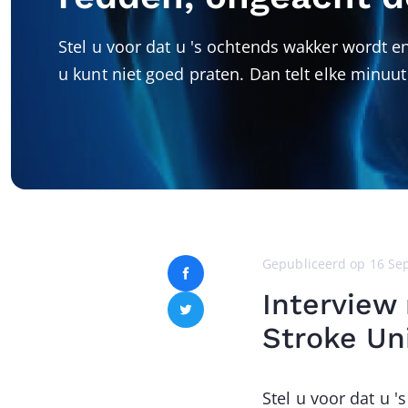
Stel u voor dat u 's ochtends wakker wordt 
u kunt niet goed praten. Dan telt elke minuu
Gepubliceerd op
16 Se
Facebook
Interview
Twitter
Stroke Uni
Stel u voor dat u 