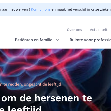
n aan het werven !
Kom bij ons
en maak het verschil in onze zieke
Over ons
Actualiteit
Patiënten en familie
Ruimte voor professi
 te redden, ongeacht de leeftijd
 om de hersenen te
 leeftijd