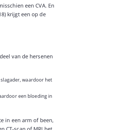
 misschien een CVA. En
) krijgt een op de
.
 deel van de hersenen
n slagader, waardoor het
aardoor een bloeding in
te in een arm of been,
en CT-scan of MRI het