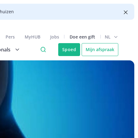
nhuizen
Pers
MyHUB
Jobs
Doe een gift
NL
onals
Spoed
Mijn afspraak