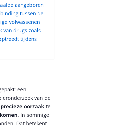
epaalde aangeboren
erbinding tussen de
mige volwassenen
ik van drugs zoals
optreedt tijdens
gepakt: een
pleronderzoek van de
precieze oorzaak
te
orkomen
. In sommige
onden. Dat betekent