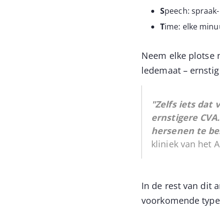
S
peech: spraak-
T
ime: elke minuu
Neem elke plotse n
ledemaat – ernsti
"Zelfs iets dat 
ernstigere CVA.
hersenen te b
kliniek van het
In de rest van dit
voorkomende type,