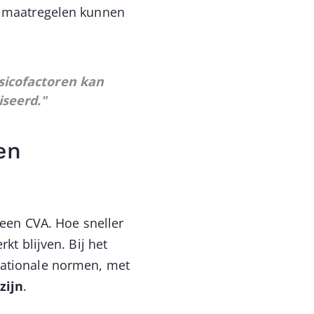
ve maatregelen kunnen
isicofactoren kan
seerd."
en
 een CVA. Hoe sneller
kt blijven. Bij het
nationale normen, met
zijn
.