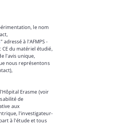
xpérimentation, le nom
act,
s
" adressé à l'AFMPS -
nt CE du matériel étudié,
e l'avis unique,
que nous représentons
tact),
l'Hôpital Erasme (voir
sabilité de
ative aux
rique, l'investigateur-
art à l'étude et tous