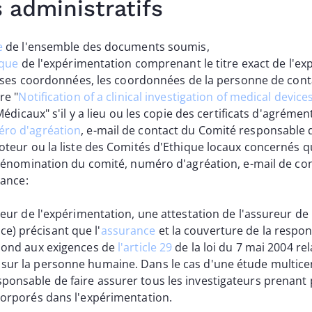
administratifs
e
de l'ensemble des documents soumis,
ique
de l'expérimentation comprenant le titre exact de l'e
t ses coordonnées, les coordonnées de la personne de cont
re "
Notification of a clinical investigation of medical device
Médicaux" s'il y a lieu ou les copie des certificats d'agréme
ro d'agréation
, e-mail de contact du Comité responsable d
oteur ou la liste des Comités d'Ethique locaux concernés 
dénomination du comité, numéro d'agréation, e-mail de con
rance:
ateur de l'expérimentation, une attestation de l'assureur de 
) précisant que l'
assurance
et la couverture de la respon
épond aux exigences de
l'article 29
de la loi du 7 mai 2004 rel
sur la personne humaine. Dans le cas d'une étude multicent
onsable de faire assurer tous les investigateurs prenant p
ncorporés dans l'expérimentation.