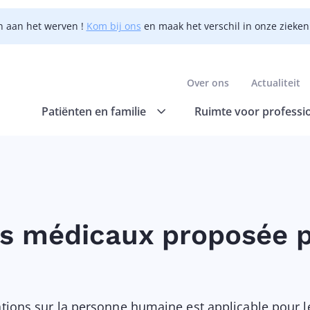
n aan het werven !
Kom bij ons
en maak het verschil in onze zieke
Over ons
Actualiteit
Patiënten en familie
Ruimte voor professi
ifs médicaux proposée 
ations sur la personne humaine est applicable pour l