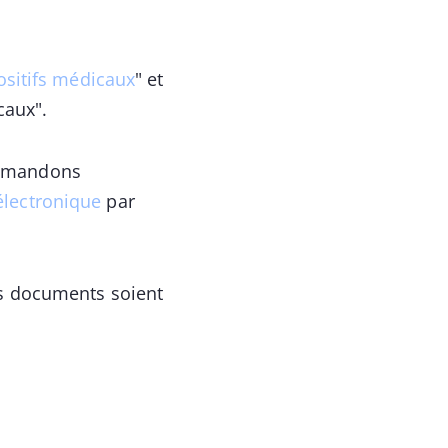
positifs médicaux
" et
caux".
 demandons
électronique
par
les documents soient