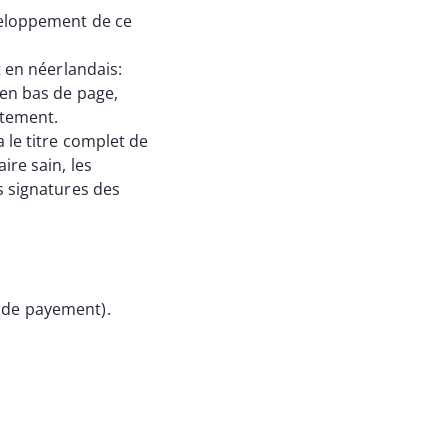
veloppement de ce
t en néerlandais:
en bas de page,
entement.
le titre complet de
re sain, les
s signatures des
 de payement).