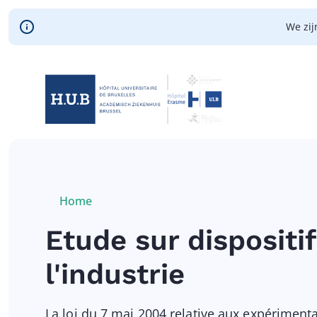
Skip to main content
We zij
Skip
to
main
content
Breadcrumb
Home
Current:
Etude sur disposit
l'industrie
La loi du 7 mai 2004 relative aux expériment