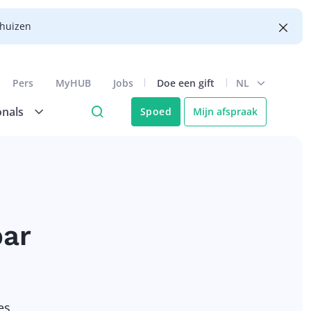
nhuizen
Pers
MyHUB
Jobs
Doe een gift
NL
onals
Spoed
Mijn afspraak
par
es