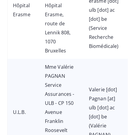
erasme
[dot]
Hôpital
Hôpital
ulb
[dot]
ac
Erasme
Erasme,
[dot]
be
route de
(Service
Lennik 808,
Recherche
1070
Biomédicale)
Bruxelles
Mme Valérie
PAGNAN
Service
Valerie
[dot]
Assurances -
Pagnan
[at]
ULB - CP 150
ulb
[dot]
ac
U.L.B.
Avenue
[dot]
be
Franklin
(Valérie
Roosevelt
PAGNAN)