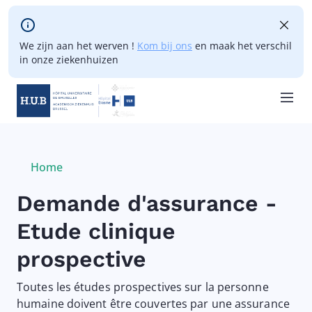
Skip to main content
We zijn aan het werven !
Kom bij ons
en maak het verschil
in onze ziekenhuizen
Skip
to
main
Breadcrumb
Home
Current:
content
Demande d'assurance -
Etude clinique
prospective
Toutes les études prospectives sur la personne
humaine doivent être couvertes par une assurance