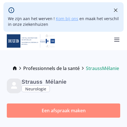
Skip to main content
We zijn aan het werven !
Kom bij ons
en maak het verschil
in onze ziekenhuizen
Skip
to
main
Breadcrumb
Professionnels de la santé
Strauss
Mélanie
Current:
content
Strauss
Mélanie
Neurologie
Een afspraak maken