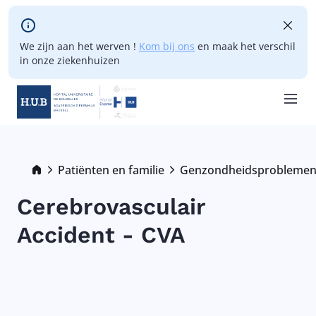
Skip to main content
We zijn aan het werven !
Kom bij ons
en maak het verschil
in onze ziekenhuizen
Skip
to
main
Breadcrumb
Patiënten en familie
Genzondheidsprobleme
content
Cerebrovasculair
Accident - CVA