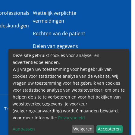
professionals
Wettelijk verplichte
vermeldingen
deskundigen
Rechten van de patiënt
Delen van gegevens
Deze site gebruikt cookies voor analyse- en
Privacy beleid
advertentiedoeleinden.
Wij vragen uw toestemming voor het gebruik van
Gender Equality Plan
cookies voor statistische analyse van de website. Wij
vragen uw toestemming voor het gebruik van cookies
voor statistische analyse van websiteverkeer, om ons te
helpen de site te verbeteren en voor het bekijken van
websiteverkeergegevens. Je voorkeur
Toegankelijkheid
Contact
Cookies
Wettelijk vermeldingen
(weigering/aanvaarding) wordt 6 maanden bewaard.
Voor meer informatie:
Privacybeleid
Aanpassen
Weigeren
Accepteren