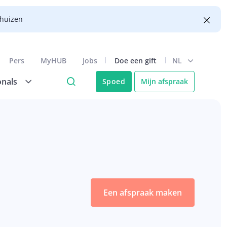
nhuizen
Pers
MyHUB
Jobs
Doe een gift
NL
onals
Spoed
Mijn afspraak
Een afspraak maken