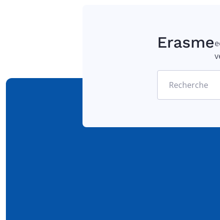
Erasme
e
v
Recherche