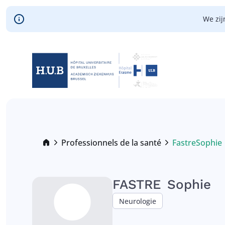
Skip to main content
We zij
Skip
to
main
content
Breadcrumb
Professionnels de la santé
Fastre
Sophie
Current:
FASTRE
Sophie
Neurologie