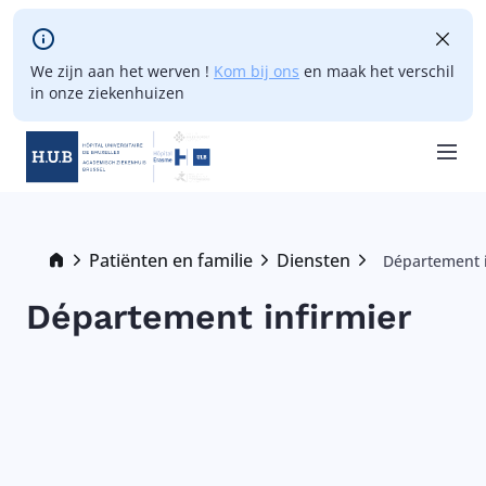
Skip to main content
We zijn aan het werven !
Kom bij ons
en maak het verschil
in onze ziekenhuizen
Skip
to
main
Breadcrumb
Patiënten en familie
Diensten
Département i
Current:
content
Département infirmier