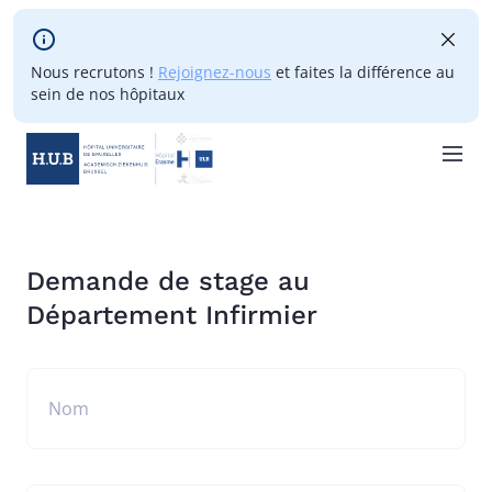
Skip to main content
Nous recrutons !
Rejoignez-nous
et faites la différence au
sein de nos hôpitaux
Skip
to
main
Demande de stage au
content
Département Infirmier
Nom