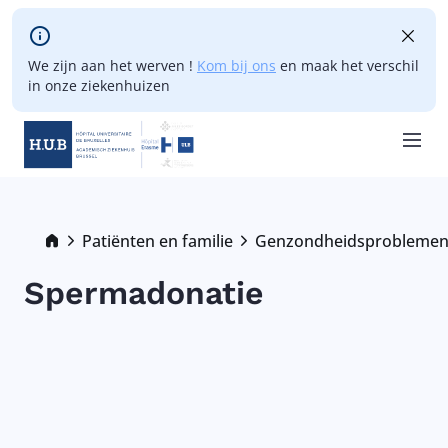
Skip to main content
We zijn aan het werven !
Kom bij ons
en maak het verschil
in onze ziekenhuizen
Skip
to
main
Breadcrumb
Patiënten en familie
Genzondheidsprobleme
content
Spermadonatie