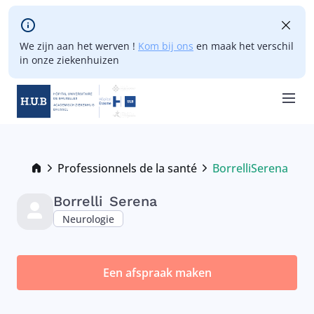
Skip to main content
We zijn aan het werven !
Kom bij ons
en maak het verschil
in onze ziekenhuizen
Skip
to
main
Breadcrumb
Professionnels de la santé
Borrelli
Serena
Current:
content
Borrelli
Serena
Neurologie
Een afspraak maken