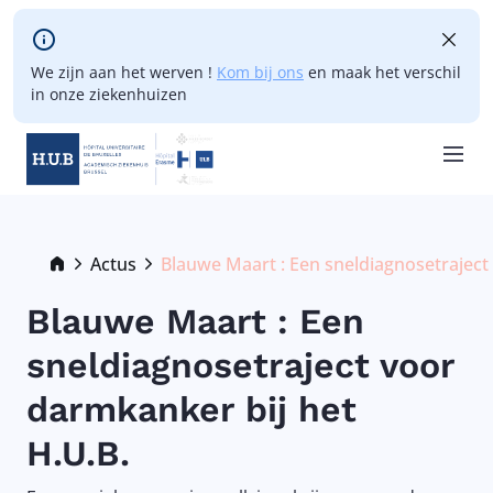
Skip to main content
We zijn aan het werven !
Kom bij ons
en maak het verschil
in onze ziekenhuizen
Skip
to
main
Breadcrumb
Actus
Blauwe Maart : Een sneldiagnosetraject
Current:
content
Blauwe Maart : Een
sneldiagnosetraject voor
darmkanker bij het
H.U.B.