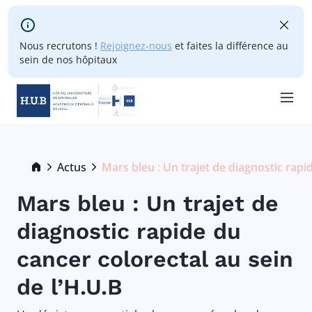
Skip to main content
Nous recrutons !
Rejoignez-nous
et faites la différence au
sein de nos hôpitaux
Skip
to
main
Breadcrumb
Actus
Mars bleu : Un trajet de diagnostic rapi
Current:
content
Mars bleu : Un trajet de
diagnostic rapide du
cancer colorectal au sein
de l’H.U.B