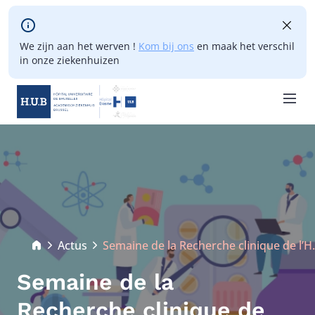
Skip to main content
We zijn aan het werven !
Kom bij ons
en maak het verschil
in onze ziekenhuizen
Skip
to
main
content
Breadcrumb
Actus
Semaine de la Recherche clinique de l’H
Current:
Semaine de la
Recherche clinique de