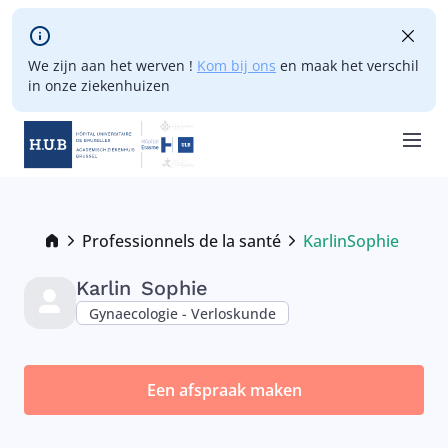
Skip to main content
We zijn aan het werven !
Kom bij ons
en maak het verschil
in onze ziekenhuizen
Skip
to
main
Breadcrumb
Professionnels de la santé
Karlin
Sophie
Current:
content
Karlin
Sophie
Gynaecologie - Verloskunde
Een afspraak maken