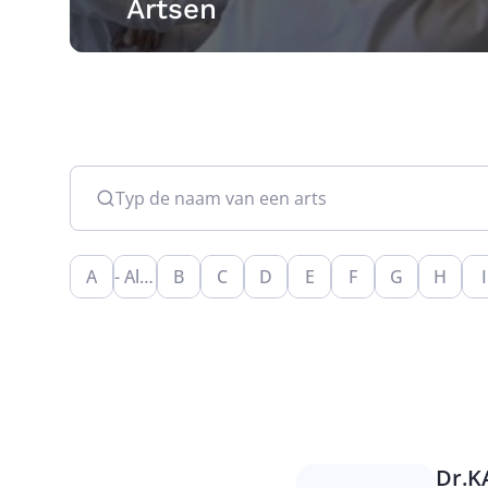
Artsen
Typ de naam van een arts
A
- Alle -
B
C
D
E
F
G
H
I
Dr.
K