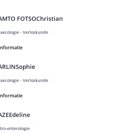
AMTO FOTSO
Christian
aecologie - Verloskunde
informatie
ARLIN
Sophie
aecologie - Verloskunde
informatie
AZE
Edeline
tro-enterologie