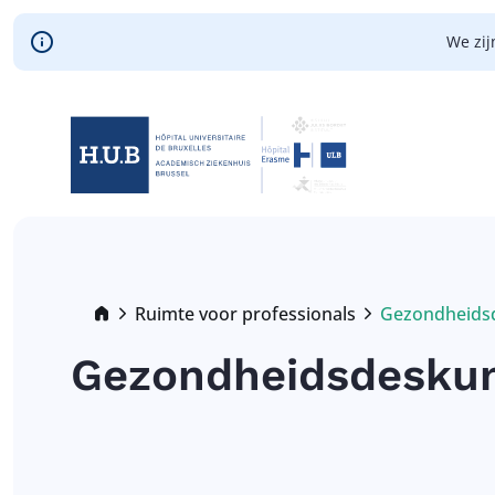
Skip to main content
We zij
Skip
to
main
content
Breadcrumb
Ruimte voor professionals
Gezondheids
Current:
Gezondheidsdesku