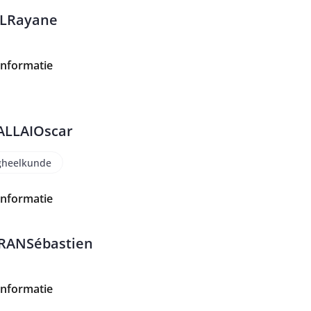
L
Rayane
informatie
ALLAI
Oscar
heelkunde
informatie
RAN
Sébastien
informatie