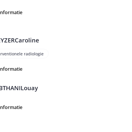
informatie
EYZER
Caroline
erventionele radiologie
informatie
BTHANI
Louay
informatie