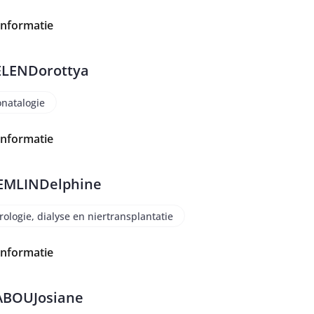
informatie
ELEN
Dorottya
natalogie
informatie
EMLIN
Delphine
rologie, dialyse en niertransplantatie
informatie
ABOU
Josiane