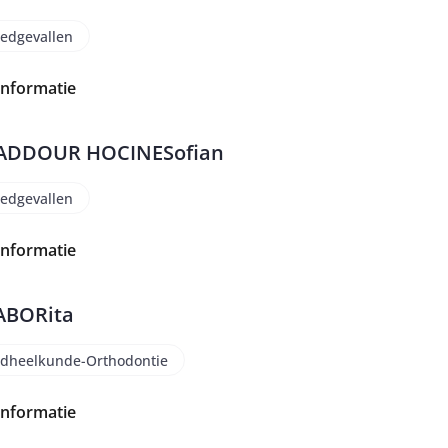
edgevallen
informatie
ADDOUR HOCINE
Sofian
edgevallen
informatie
ABO
Rita
dheelkunde-Orthodontie
informatie