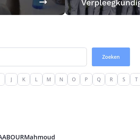
Verpleegkundi
J
K
L
M
N
O
P
Q
R
S
T
AABOUR
Mahmoud