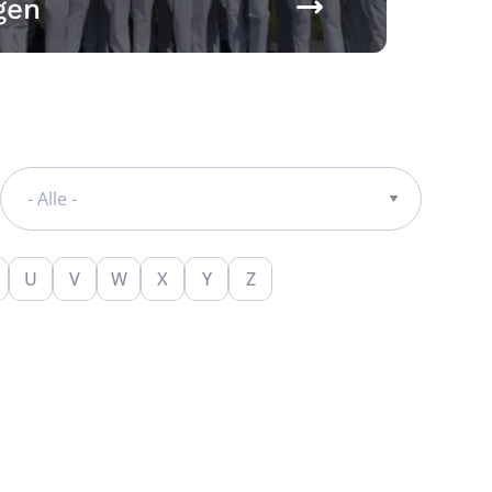
gen
U
V
W
X
Y
Z