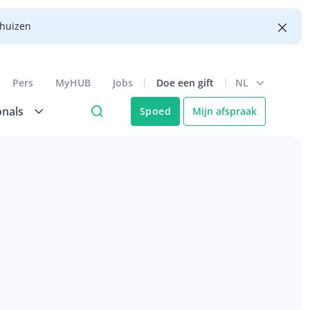
nhuizen
Pers
MyHUB
Jobs
Doe een gift
NL
onals
Spoed
Mijn afspraak