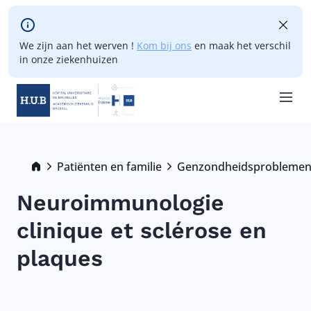
Skip to main content
We zijn aan het werven !
Kom bij ons
en maak het verschil
in onze ziekenhuizen
Skip
to
main
Breadcrumb
Patiënten en familie
Genzondheidsprobleme
content
Neuroimmunologie
clinique et sclérose en
plaques