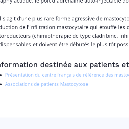
aphylactique, le port d'adrénaline auto-injectable doi
il s'agit d'une plus rare forme agressive de mastocytos
duction de l'infiltration mastocytaire qui étouffe le
toréducteurs (chimiothérapie de type cladribine, inhi
dispensables et doivent être débutés le plus tôt poss
nformation destinée aux patients et
Présentation du centre français de référence des mast
Associations de patients Mastocytose