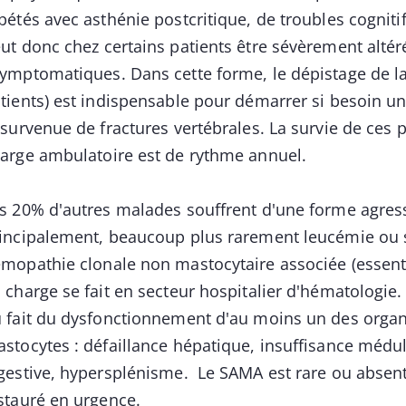
pétés avec asthénie postcritique, de troubles cognitif
ut donc chez certains patients être sévèrement altéré
ymptomatiques. Dans cette forme, le dépistage de l
tients) est indispensable pour démarrer si besoin u
 survenue de fractures vertébrales. La survie de ces 
arge ambulatoire est de rythme annuel.
s 20% d'autres malades souffrent d'une forme agre
incipalement, beaucoup plus rarement leucémie ou 
mopathie clonale non mastocytaire associée (essent
 charge se fait en secteur hospitalier d'hématologie
 fait du dysfonctionnement d'au moins un des organe
stocytes : défaillance hépatique, insuffisance médu
gestive, hypersplénisme. Le SAMA est rare ou absent.
stauré en urgence.