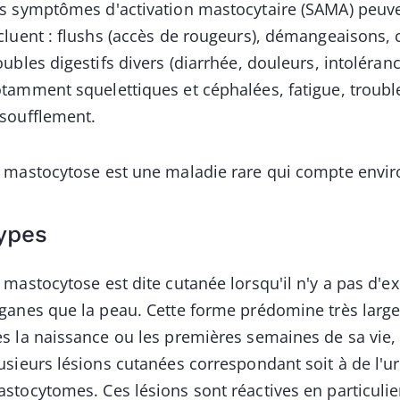
s symptômes d'activation mastocytaire (SAMA) peuve
cluent : flushs (accès de rougeurs), démangeaisons,
oubles digestifs divers (diarrhée, douleurs, intoléran
tamment squelettiques et céphalées, fatigue, troubl
soufflement.
 mastocytose est une maladie rare qui compte enviro
ypes
 mastocytose est dite cutanée lorsqu'il n'y a pas d'
ganes que la peau. Cette forme prédomine très large
s la naissance ou les premières semaines de sa vie, 
usieurs lésions cutanées correspondant soit à de l'ur
stocytomes. Ces lésions sont réactives en particul