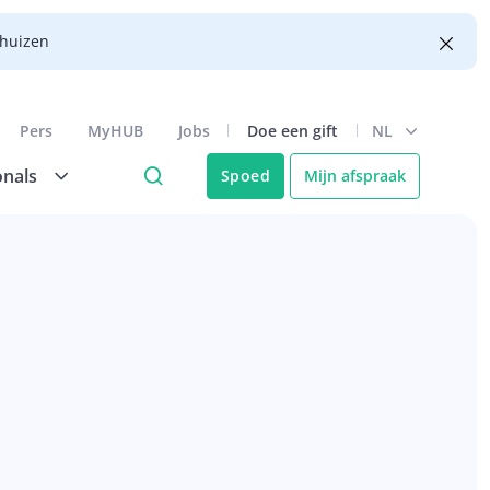
nhuizen
Pers
MyHUB
Jobs
Doe een gift
NL
onals
Spoed
Mijn afspraak