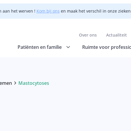
n aan het werven !
Kom bij ons
en maak het verschil in onze zieke
Over ons
Actualiteit
Patiënten en familie
Ruimte voor professi
lemen
Mastocytoses
Current: