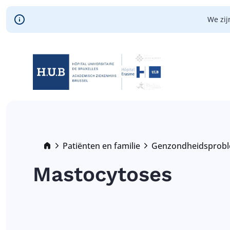
Skip to main content
We zij
Skip
to
main
content
Breadcrumb
Patiënten en familie
Genzondheidsprob
Mastocytoses