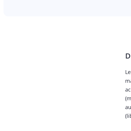
D
Le
ma
ac
(m
au
(l