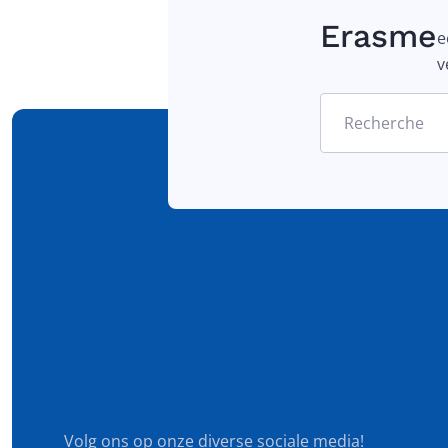
Erasme
e
v
Recherche
Volg ons op onze diverse sociale media!