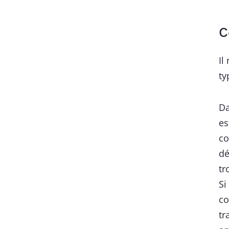
C
Il
ty
Da
es
co
dé
tr
Si
co
tr