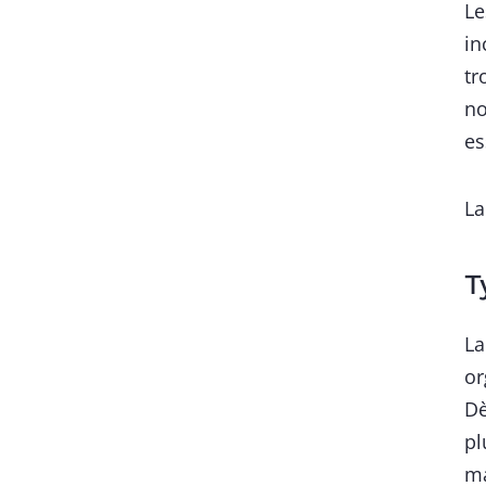
Le
in
tr
no
es
La
T
La
or
Dè
pl
ma