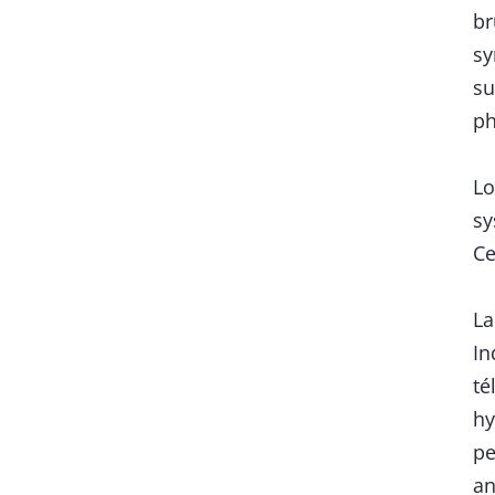
br
sy
su
ph
Lo
sy
Ce
La
In
té
hy
pe
an