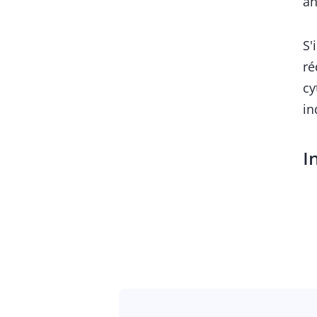
an
S'
ré
cy
in
I