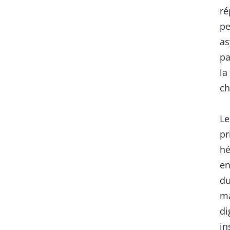
ré
pe
as
pa
la
ch
Le
pr
hé
en
du
ma
di
in