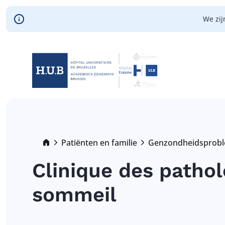
Skip to main content
We zij
Skip
to
main
content
Breadcrumb
Patiënten en familie
Genzondheidsprob
Clinique des pathol
sommeil