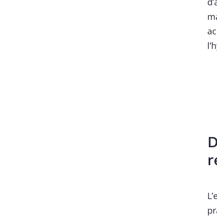
d’
ma
ac
l’
D
r
L’
pr