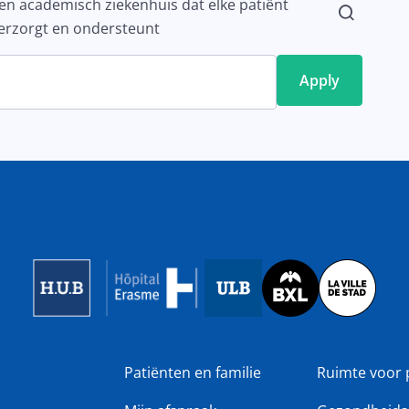
en academisch ziekenhuis dat elke patiënt
erzorgt en ondersteunt
Image
Image
Image
Patiënten en familie
Ruimte voor 