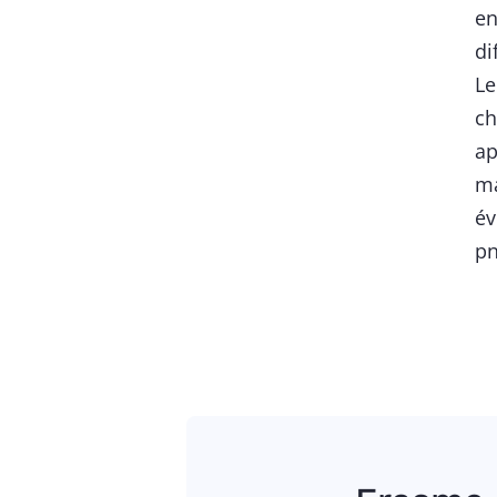
en
di
Le
ch
ap
ma
év
pn