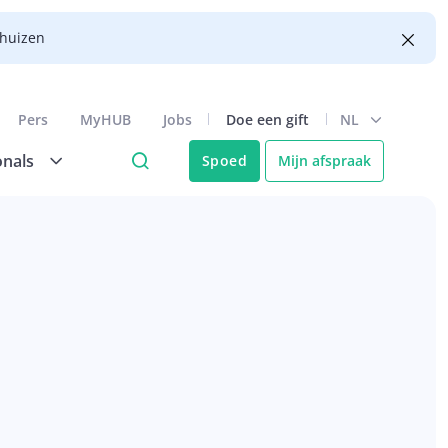
nhuizen
Pers
MyHUB
Jobs
Doe een gift
NL
onals
Spoed
Mijn afspraak