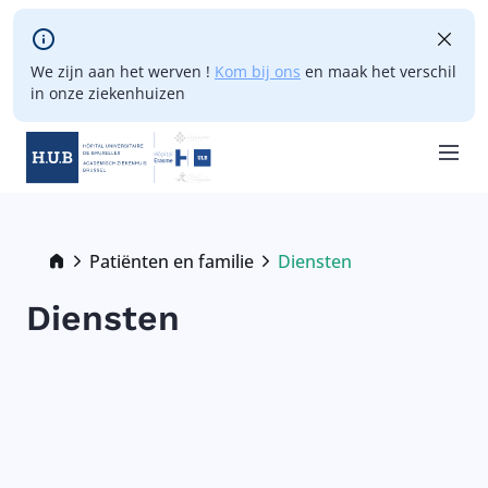
Skip to main content
We zijn aan het werven !
Kom bij ons
en maak het verschil
in onze ziekenhuizen
Skip
to
main
Breadcrumb
Patiënten en familie
Diensten
Current:
content
Diensten