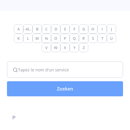
A
- Alle -
B
C
D
E
F
G
H
I
J
K
L
M
N
O
P
Q
R
S
T
U
V
W
X
Y
Z
Tapez le nom d'un service
P