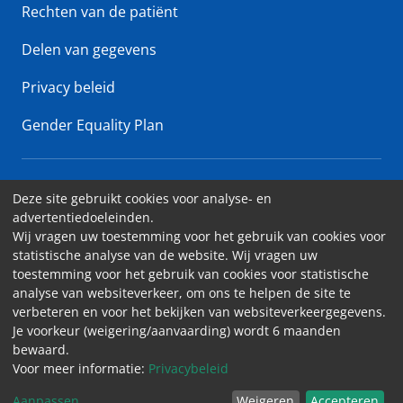
Rechten van de patiënt
Delen van gegevens
Privacy beleid
Gender Equality Plan
Erasme Ziekenhuis • Lenniksebaan 808 - 1070 Brussel
Deze site gebruikt cookies voor analyse- en
advertentiedoeleinden.
Toegankelijkheid
Wij vragen uw toestemming voor het gebruik van cookies voor
statistische analyse van de website. Wij vragen uw
Contact
toestemming voor het gebruik van cookies voor statistische
Cookies
analyse van websiteverkeer, om ons te helpen de site te
verbeteren en voor het bekijken van websiteverkeergegevens.
Wettelijk vermeldingen
Je voorkeur (weigering/aanvaarding) wordt 6 maanden
bewaard.
Voor meer informatie:
Privacybeleid
Aanpassen
Weigeren
Accepteren