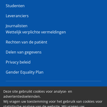
Studenten
Leveranciers
Journalisten
Wettelijk verplichte vermeldingen
Rechten van de patiënt
Delen van gegevens
Privacy beleid
Gender Equality Plan
Erasme Ziekenhuis • Lenniksebaan 808 - 1070 Brussel
Deze site gebruikt cookies voor analyse- en
advertentiedoeleinden.
Toegankelijkheid
Wij vragen uw toestemming voor het gebruik van cookies voor
statistische analyse van de website. Wij vragen uw