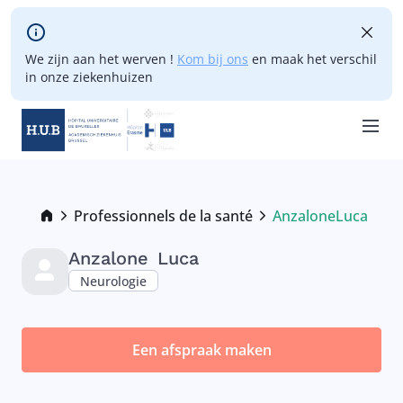
Skip to main content
We zijn aan het werven !
Kom bij ons
en maak het verschil
in onze ziekenhuizen
Skip
to
main
Breadcrumb
Professionnels de la santé
Anzalone
Luca
Current:
content
Anzalone
Luca
Neurologie
Een afspraak maken