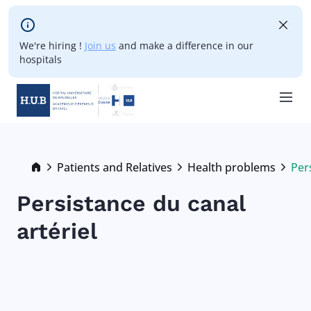
Skip to main content
We're hiring !
Join us
and make a difference in our
hospitals
Skip
to
main
Breadcrumb
Patients and Relatives
Health problems
Per
Cur
content
Persistance du canal
artériel