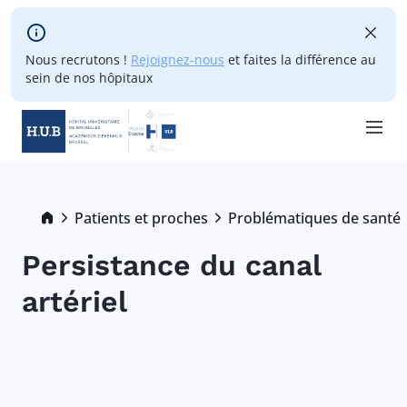
Skip to main content
Nous recrutons !
Rejoignez-nous
et faites la différence au
sein de nos hôpitaux
Skip
to
main
Breadcrumb
Patients et proches
Problématiques de santé
content
Persistance du canal
artériel