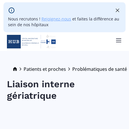
Skip to main content
Nous recrutons !
Rejoignez-nous
et faites la différence au
sein de nos hôpitaux
Skip
to
main
Breadcrumb
Patients et proches
Problématiques de santé
content
Liaison interne
gériatrique