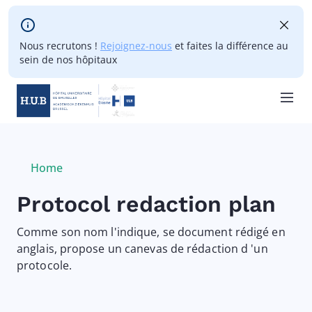
Skip to main content
Nous recrutons !
Rejoignez-nous
et faites la différence au
sein de nos hôpitaux
Skip
to
main
Breadcrumb
Home
Current:
content
Protocol redaction plan
Comme son nom l'indique, se document rédigé en
anglais, propose un canevas de rédaction d 'un
protocole.