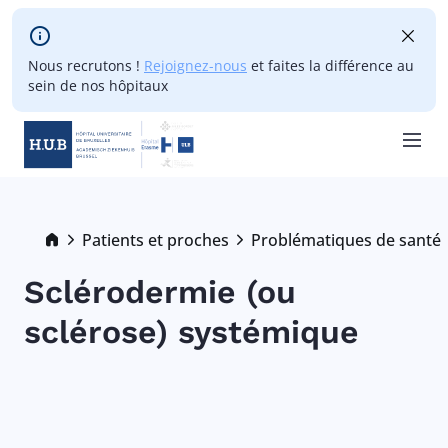
Skip to main content
Nous recrutons !
Rejoignez-nous
et faites la différence au
sein de nos hôpitaux
Skip
to
main
Breadcrumb
Patients et proches
Problématiques de santé
content
Sclérodermie (ou
sclérose) systémique