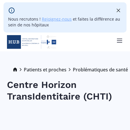
Skip to main content
Nous recrutons !
Rejoignez-nous
et faites la différence au
sein de nos hôpitaux
Skip
to
main
Breadcrumb
Patients et proches
Problématiques de santé
content
Centre Horizon
TransIdentitaire (CHTI)