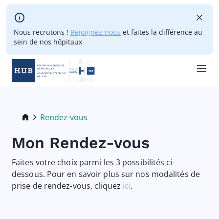
Skip to main content
Nous recrutons !
Rejoignez-nous
et faites la différence au
sein de nos hôpitaux
Skip
to
main
Breadcrumb
Rendez-vous
Current:
content
Mon Rendez-vous
Faites votre choix parmi les 3 possibilités ci-
dessous. Pour en savoir plus sur nos modalités de
prise de rendez-vous, cliquez
ici
.