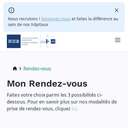
Skip to main content
Nous recrutons !
Rejoignez-nous
et faites la différence au
sein de nos hôpitaux
Skip
to
main
Breadcrumb
Rendez-vous
Current:
content
Mon Rendez-vous
Faites votre choix parmi les 3 possibilités ci-
dessous. Pour en savoir plus sur nos modalités de
prise de rendez-vous, cliquez
ici
.