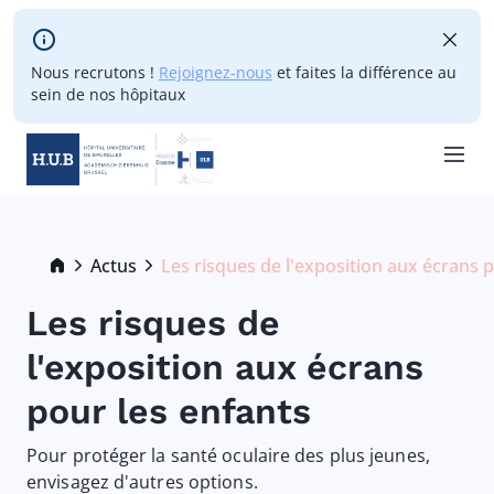
Skip to main content
Nous recrutons !
Rejoignez-nous
et faites la différence au
sein de nos hôpitaux
Skip
to
main
Breadcrumb
Actus
Les risques de l'exposition aux écrans 
Current:
content
Les risques de
l'exposition aux écrans
pour les enfants
Pour protéger la santé oculaire des plus jeunes,
envisagez d'autres options.