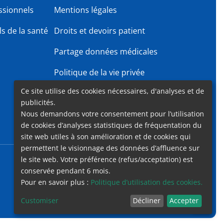
ssionnels
Mentions légales
s de la santé
Droits et devoirs patient
Partage données médicales
Politique de la vie privée
Ce site utilise des cookies nécessaires, d'analyses et de
Gender Equality Plan
publicités.
Nous demandons votre consentement pour l’utilisation
de cookies d’analyses statistiques de fréquentation du
site web utiles à son amélioration et de cookies qui
permettent le visionnage des données d’affluence sur
le site web. Votre préférence (refus/acceptation) est
Accessibilité
Contact
Cookies
Mentions légales
conservée pendant 6 mois.
Pour en savoir plus :
Politique d’utilisation des cookies.
Customiser
Décliner
Accepter