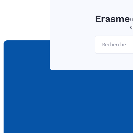
Erasme
u
c
Recherche