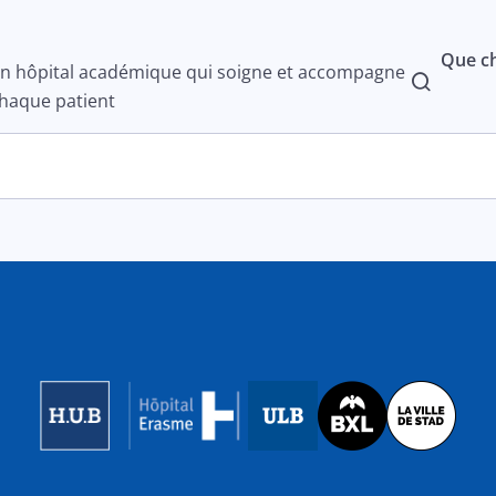
Que ch
n hôpital académique qui soigne et accompagne
haque patient
Image
Image
Image