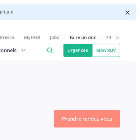
ôpitaux
Presse
MyHUB
Jobs
Faire un don
FR
ionnels
Urgences
Mon RDV
Prendre rendez-vous