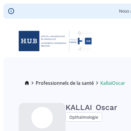
Skip to main content
Nous 
Skip
to
main
content
Breadcrumb
Professionnels de la santé
Kallai
Oscar
Current:
KALLAI
Oscar
Opthalmologie