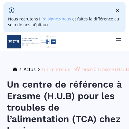
Skip to main content
Nous recrutons !
Rejoignez-nous
et faites la différence au
sein de nos hôpitaux
Skip
to
main
Breadcrumb
Actus
Un centre de référence à Erasme (H.U.B) 
Current:
content
Un centre de référence à
Erasme (H.U.B) pour les
troubles de
l’alimentation (TCA) chez