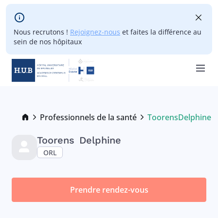
Skip to main content
Nous recrutons !
Rejoignez-nous
et faites la différence au
sein de nos hôpitaux
Skip
to
main
Breadcrumb
Professionnels de la santé
Toorens
Delphine
Current:
content
Toorens
Delphine
ORL
Prendre rendez-vous