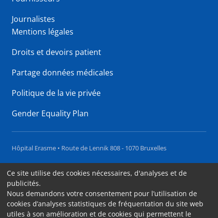
Journalistes
Mentions légales
Droits et devoirs patient
Partage données médicales
Politique de la vie privée
Gender Equality Plan
Hôpital Erasme • Route de Lennik 808 - 1070 Bruxelles
Accessibilité
Ce site utilise des cookies nécessaires, d'analyses et de
publicités.
Contact
Nous demandons votre consentement pour l’utilisation de
Cookies
cookies d’analyses statistiques de fréquentation du site web
utiles à son amélioration et de cookies qui permettent le