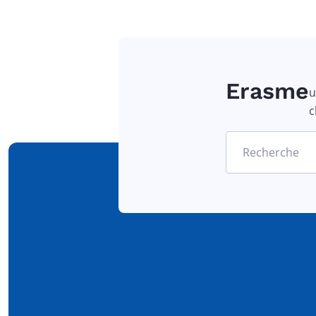
Erasme
u
c
Recherche