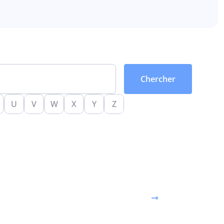
U
V
W
X
Y
Z