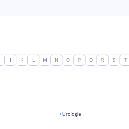
J
K
L
M
N
O
P
Q
R
S
T
Urologie