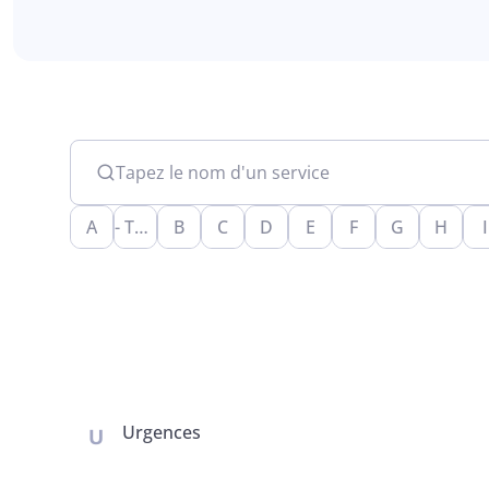
Tapez le nom d'un service
A
- Tout -
B
C
D
E
F
G
H
I
Urgences
U