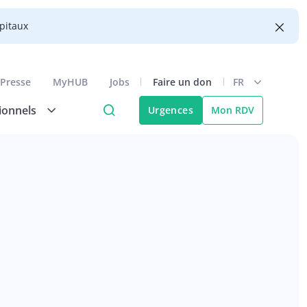
ôpitaux
Presse
MyHUB
Jobs
Faire un don
FR
ionnels
Urgences
Mon RDV