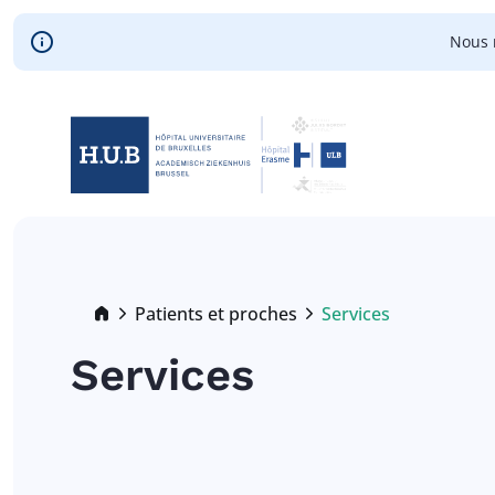
Skip to main content
Nous 
Skip
to
main
content
Breadcrumb
Patients et proches
Services
Current:
Services