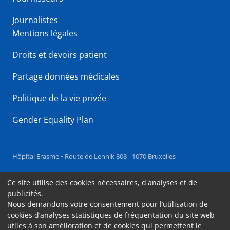
Journalistes
Mentions légales
Droits et devoirs patient
Partage données médicales
Politique de la vie privée
Gender Equality Plan
Hôpital Erasme • Route de Lennik 808 - 1070 Bruxelles
Accessibilité
Ce site utilise des cookies nécessaires, d'analyses et de
publicités.
Contact
Nous demandons votre consentement pour l’utilisation de
Cookies
cookies d’analyses statistiques de fréquentation du site web
utiles à son amélioration et de cookies qui permettent le