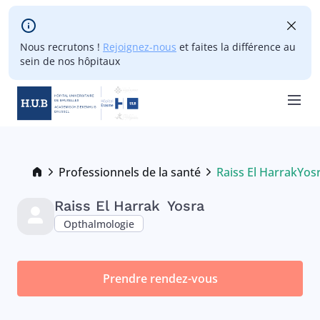
Skip to main content
Nous recrutons !
Rejoignez-nous
et faites la différence au
sein de nos hôpitaux
Skip
to
main
Breadcrumb
Professionnels de la santé
Raiss El Harrak
Yos
Current:
content
Raiss El Harrak
Yosra
Opthalmologie
Prendre rendez-vous