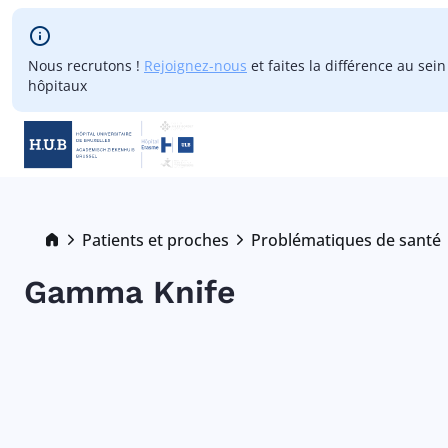
Skip to main content
Nous recrutons !
Rejoignez-nous
et faites la différence au sei
hôpitaux
Skip
to
main
Breadcrumb
Patients et proches
Problématiques de santé
content
Gamma Knife