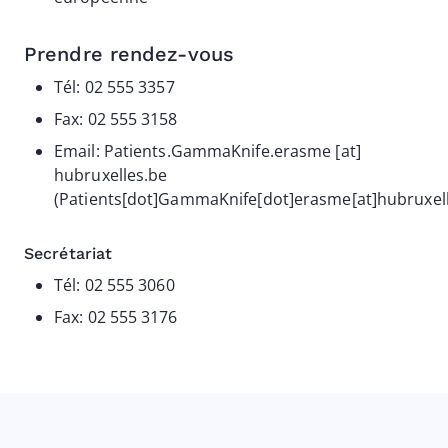
Prendre rendez-vous
Tél: 02 555 3357
Fax: 02 555 3158
Email:
Patients
.
GammaKnife
.
erasme
[at]
hubruxelles
.
be
(Patients[dot]GammaKnife[dot]erasme[at]hubruxell
Secrétariat
Tél: 02 555 3060
Fax: 02 555 3176