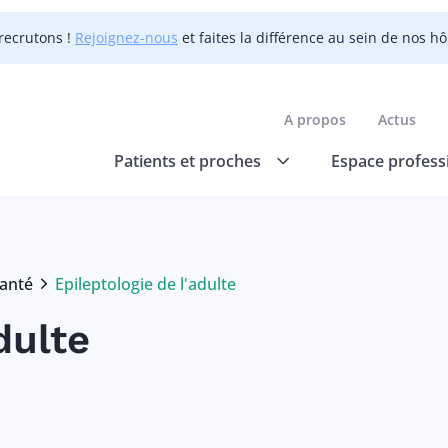
recrutons !
Rejoignez-nous
et faites la différence au sein de nos h
A propos
Actus
Patients et proches
Espace profess
anté
Epileptologie de l'adulte
Current:
dulte