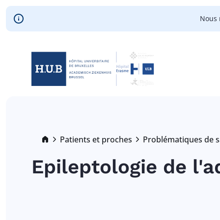
Skip to main content
Nous 
Skip
to
main
content
Breadcrumb
Patients et proches
Problématiques de s
Epileptologie de l'a