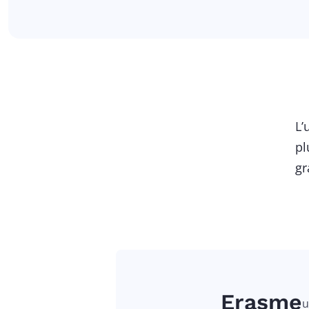
L’
pl
gr
Erasme
u