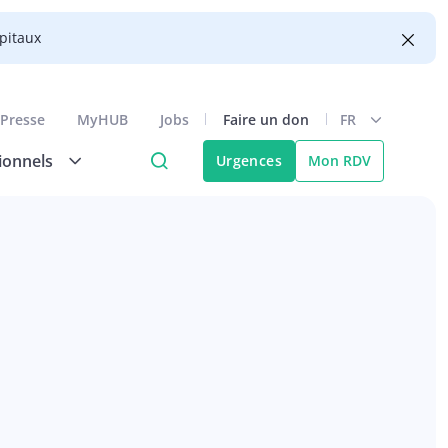
ôpitaux
Presse
MyHUB
Jobs
Faire un don
FR
ionnels
Urgences
Mon RDV