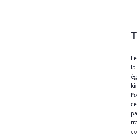
T
Le
la
ég
ki
Fo
cé
pa
tr
co