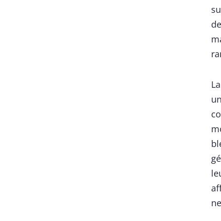
su
de
ma
ra
L
un
co
mo
bl
gé
le
af
ne