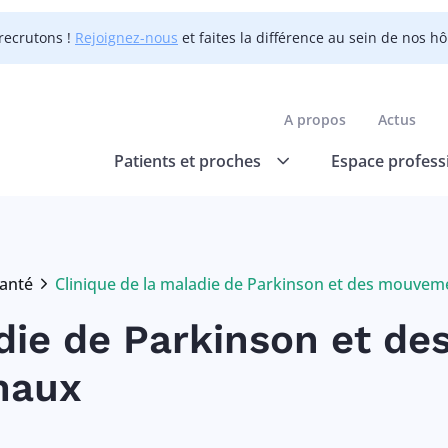
recrutons !
Rejoignez-nous
et faites la différence au sein de nos h
A propos
Actus
Patients et proches
Espace profess
anté
Clinique de la maladie de Parkinson et des mouve
Current:
die de Parkinson et de
maux