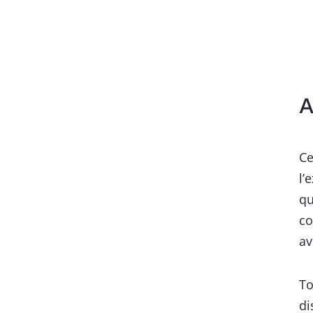
A
Ce
l’
qu
co
av
To
di