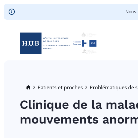
Skip to main content
Nous 
Skip
to
main
content
Breadcrumb
Patients et proches
Problématiques de s
Clinique de la mala
mouvements anor