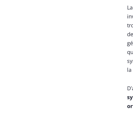
L
in
tr
de
gé
qu
sy
la
D’
sy
or