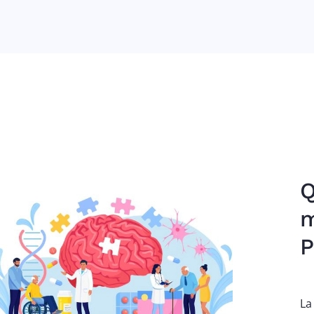
Q
m
P
La