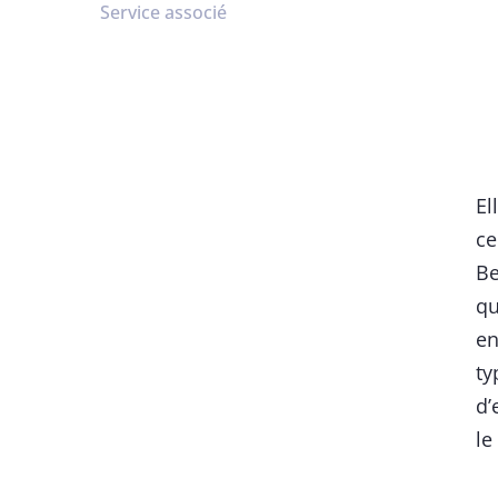
Service associé
El
ce
Be
qu
en
ty
d’
le