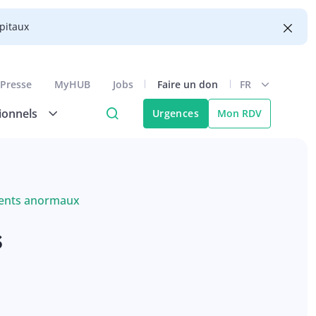
ôpitaux
Presse
MyHUB
Jobs
Faire un don
FR
ionnels
Urgences
Mon RDV
ments anormaux
s