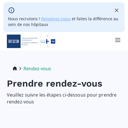
Skip to main content
Nous recrutons !
Rejoignez-nous
et faites la différence au
sein de nos hôpitaux
Skip
to
main
Breadcrumb
Rendez-vous
Current:
content
Prendre rendez-vous
Veuillez suivre les étapes ci-dessous pour prendre
rendez-vous