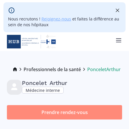
Skip to main content
Nous recrutons !
Rejoignez-nous
et faites la différence au
sein de nos hôpitaux
Skip
to
main
Breadcrumb
Professionnels de la santé
Poncelet
Arthur
Current:
content
Poncelet
Arthur
Médecine interne
Prendre rendez-vous