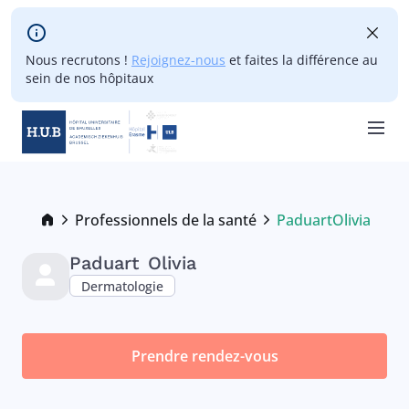
Skip to main content
Nous recrutons !
Rejoignez-nous
et faites la différence au
sein de nos hôpitaux
Skip
to
main
Breadcrumb
Professionnels de la santé
Paduart
Olivia
Current:
content
Paduart
Olivia
Dermatologie
Prendre rendez-vous