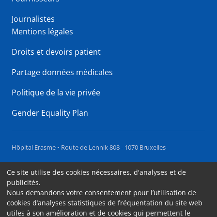
Journalistes
Mentions légales
Droits et devoirs patient
Partage données médicales
Politique de la vie privée
Gender Equality Plan
Hôpital Erasme • Route de Lennik 808 - 1070 Bruxelles
Accessibilité
Ce site utilise des cookies nécessaires, d'analyses et de
publicités.
Contact
Nous demandons votre consentement pour l’utilisation de
Cookies
cookies d’analyses statistiques de fréquentation du site web
utiles à son amélioration et de cookies qui permettent le