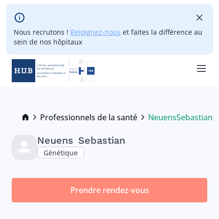
Skip to main content
Nous recrutons !
Rejoignez-nous
et faites la différence au
sein de nos hôpitaux
Skip
to
main
Breadcrumb
Professionnels de la santé
Neuens
Sebastian
Current:
content
Neuens
Sebastian
Génétique
Prendre rendez-vous