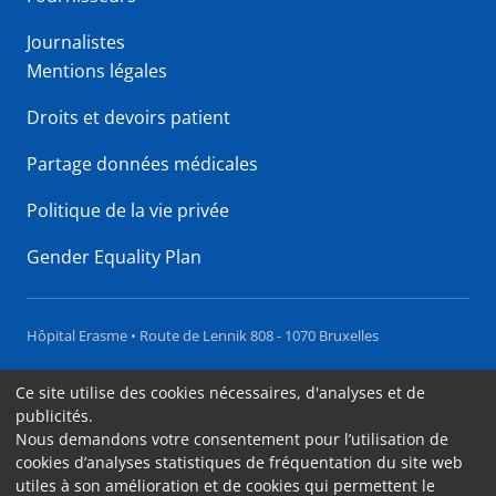
Journalistes
Mentions légales
Droits et devoirs patient
Partage données médicales
Politique de la vie privée
Gender Equality Plan
Hôpital Erasme • Route de Lennik 808 - 1070 Bruxelles
Accessibilité
Ce site utilise des cookies nécessaires, d'analyses et de
publicités.
Contact
Nous demandons votre consentement pour l’utilisation de
Cookies
cookies d’analyses statistiques de fréquentation du site web
utiles à son amélioration et de cookies qui permettent le