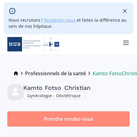
Skip to main content
Nous recrutons !
Rejoignez-nous
et faites la différence au
sein de nos hôpitaux
Skip
to
main
Breadcrumb
Professionnels de la santé
Kamto Fotso
Christ
Current:
content
Kamto Fotso
Christian
Gynécologie - Obstétrique
Prendre rendez-vous