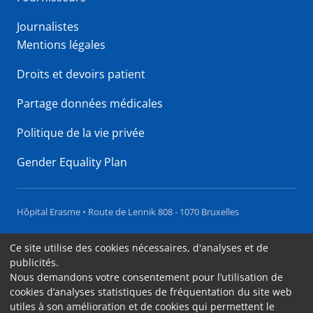
Journalistes
Mentions légales
Droits et devoirs patient
Partage données médicales
Politique de la vie privée
Gender Equality Plan
Hôpital Erasme • Route de Lennik 808 - 1070 Bruxelles
Accessibilité
Ce site utilise des cookies nécessaires, d'analyses et de
publicités.
Contact
Nous demandons votre consentement pour l’utilisation de
Cookies
cookies d’analyses statistiques de fréquentation du site web
utiles à son amélioration et de cookies qui permettent le